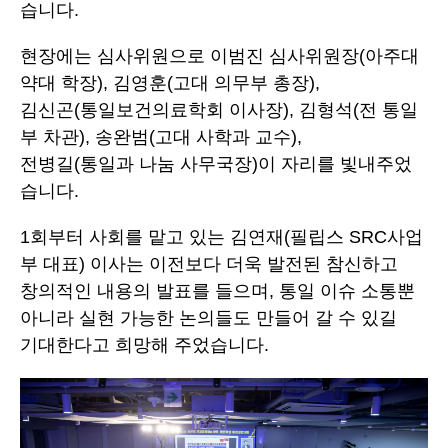
습니다
.
현장에는 심사위원으로 이범진 심사위원장
(
아주대
약대 학장
),
김영훈
(
고대 의무부 총장
),
김신곤
(
통일보건의료학회 이사장
),
김형석
(
전 통일
부 차관
),
송완범
(
고대 사학과 교수
),
전병길
(
통일과 나눔 사무국장
)
이 자리를 빛내주었
습니다
.
1
회부터 사회를 맡고 있는 김연재
(
필립스
SRC
사업
부 대표
)
이사는 이전보다 더욱 발전된 참신하고
창의적인 내용의 발표를 들으며
,
통일 이슈 소통뿐
아니라 실현 가능한 논의들도 만들어 갈 수 있길
기대한다고 희망해 주었습니다
.