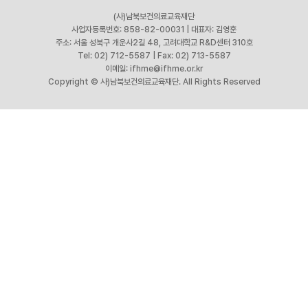
(사)남북보건의료교육재단
사업자등록번호: 858-82-00031
|
대표자: 김영훈
주소: 서울 성북구 개운사2길 48, 고려대학교 R&D센터 310호
Tel: 02) 712-5587
|
Fax: 02) 713-5587
이메일: ifhme@ifhme.or.kr
Copyright © 사)남북보건의료교육재단. All Rights Reserved