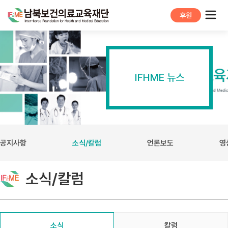
후원
IFHME 뉴스
공지사항
소식/칼럼
언론보도
영
소식/칼럼
소식
칼럼