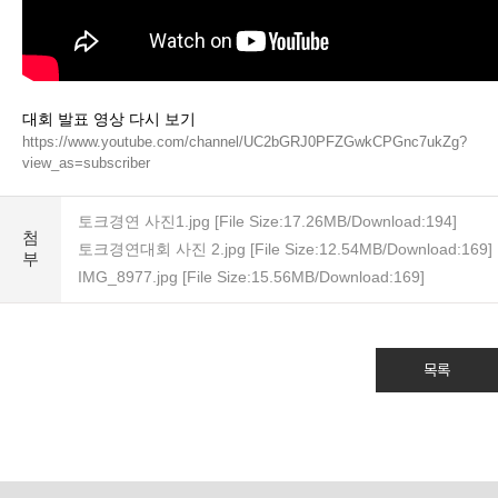
대회 발표 영상 다시 보기
https://www.youtube.com/channel/UC2bGRJ0PFZGwkCPGnc7ukZg?
view_as=subscriber
토크경연 사진1.jpg
[File Size:17.26MB/Download:194]
첨
토크경연대회 사진 2.jpg
[File Size:12.54MB/Download:169]
부
IMG_8977.jpg
[File Size:15.56MB/Download:169]
목록