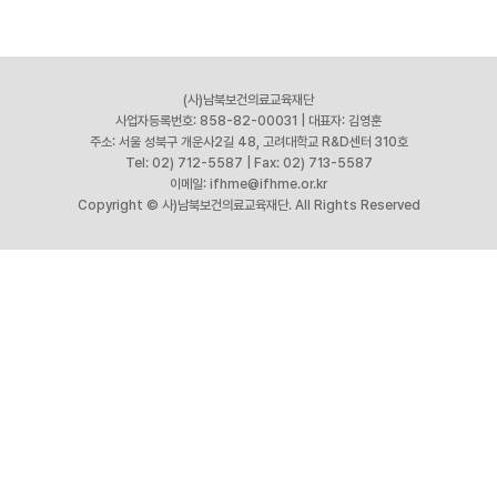
(사)남북보건의료교육재단
사업자등록번호: 858-82-00031
|
대표자: 김영훈
주소: 서울 성북구 개운사2길 48, 고려대학교 R&D센터 310호
Tel: 02) 712-5587
|
Fax: 02) 713-5587
이메일: ifhme@ifhme.or.kr
Copyright © 사)남북보건의료교육재단. All Rights Reserved