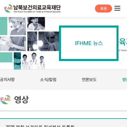
후원
IFHME 뉴스
공지사항
소식/칼럼
언론보도
영
영상
2025 북한 보건의료 정세분석 토론회