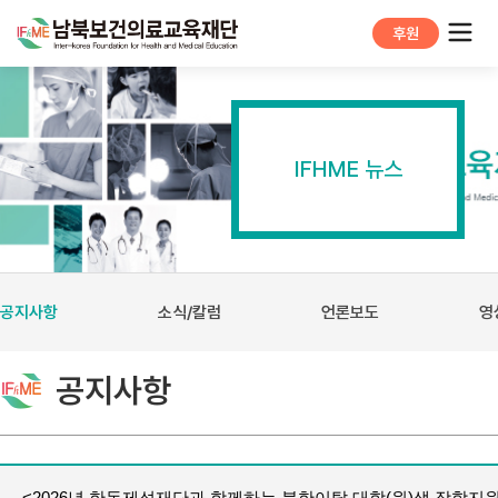
후원
IFHME 뉴스
공지사항
소식/칼럼
언론보도
영
공지사항
<2026년 한독제석재단과 함께하는 북한이탈 대학(원)생 장학지원