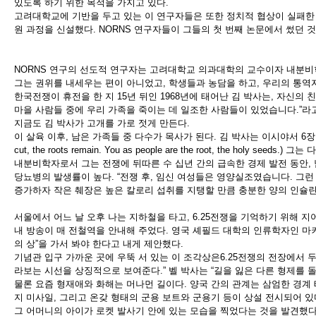
있도록 하기 위한 목적을 가지고 있다
.
고려대학교에 기반을 두고 있는 이 연구자들은 또한 정치적 협상이 실패
원 과정을 신설했다
.
NORNS
연구자들이 그들의 첫 번째 논문에서 썼던 
NORNS
연구의 선도적 연구자는 고려대학교 의과대학의 교수이자 내분비
그는 권위를 내세우는 편이 아니었고
,
학생들과 농담을 하고
,
우리의 통역
한국전쟁이 휴전을 한 지
15
년 뒤인
1968
년에 태어난 김 박사는
,
자신의 
마을 사람들 중에 우리 가족을 죽이는 데 일조한 사람들이 있었습니다
.”
라
지금도 김 박사가 고개를 가로 젓게 만든다
.
이 살육 이후
,
남은 가족들 중 다수가 목사가 된다
.
김 박사는 이시야서
6
cut, the roots remain. You as
people are the root, the holy seeds.
)
그는 다
내분비학자로서 그는 전쟁에 뒤따른 수 십년 간의 급속한 경제 발전 동안
,
당뇨병의 발생률이 높다
. “
전쟁 후
,
임신 여성들은 영양실조였습니다
.
그런
증가하자 작은 췌장은 높은 칼로리 섭취를 지탱할 만큼 충분한 양의 인슐
서울에서 어느 날 오후 나는 지하철을 타고
, 6.25
전쟁을 기억하기 위해 지
내 방송이 매 전철역을 안내해 주었다
.
영국 셰필드 대학의 인류학자인 마
의 상
”
을 가서 봐야 한다고 내게 제안했다
.
기념관 입구 가까운 곳에 우뚝 서 있는 이 조각상은
6.25
전쟁의 전장에서 두
라보는 시선을 상징적으로 보여준다
.”
벨 박사는
“
길을 잃은 다른 형제를 돌
물론 요즘 형재애와 화해는 머나먼 길이다
.
양국 간의 관계는 삼엄한 경계
지 미사일
,
그리고 온갖 형태의 군용 보트와 군용기 등이 상설 전시되어 있
그 어머니의 아이가 로켓 발사기 안에 있는 모습을 찍었다는 것을 발견했