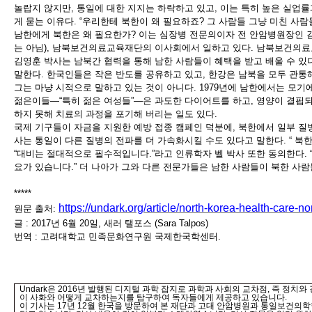
놀랍지 않지만
,
통일에 대한 지지는 하락하고 있고
,
이는 특히 높은 실업
게 묻는 이유다
. “
우리한테 북한이 왜 필요하죠
?
그 사람들 그냥 미친 사
남한에게 북한은 왜 필요한가
?
이는 심장병 전문의이자 전 안암병원장인 
는 아님
),
남북보건의료교육재단의 이사회에서 일하고 있다
.
남북보건의료교
김영훈 박사는 남북간 협력을 통해 남한 사람들이 혜택을 받고 배울 수 있
말한다
.
한국인들은 작은 반도를 공유하고 있고
,
한강은 남북을 모두 관통
그는 마냥 시적으로 말하고 있는 것이 아니다
. 1979
년에 남한에서는 모기
젊은이들
—
“
특히 젊은 여성들
”
—
은 과도한 다이어트를 하고
,
영양이 결핍되
하지 못해 치료의 과정을 포기해 버리는 일도 있다
.
국제 기구들이 자금을 지원한 예방 접종 캠페인 덕분에
,
북한에서 일부 질
사는 통일이 다른 질병의 전파를 더 가속화시킬 수도 있다고 말한다
. “
북한
“
대비는 절대적으로 필수적입니다
.”
라고 인류학자 벨 박사 또한 동의한다
. 
요가 있습니다
.”
더 나아가 그와 다른 전문가들은 남한 사람들이 북한 사
*****
https://undark.org/article/north-korea-health-care-no
원문 출처
:
글
:
2017
년
6
월
20
일
,
새러 탤포스
(Sara Talpos)
번역
:
고려대학교 민족문화연구원 국제한국학센터.
Undark
은
2016
년 발행된 디지털 과학 잡지로 과학과 사회의
교차점
,
즉 정치와 
이 사화와 어떻게 교차하는지를 탐구하여 독자들에게 제공하고 있습니다
.
이 기사는
17
년
12
월 한국을 방문하여 본 재단과 고대 안암병원과 통일보건의