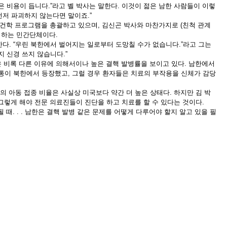
은 비용이 듭니다
.”
라고 벨 박사는 말한다
.
이것이 젊은 남한 사람들이 이렇
먼저 파괴하지 않는다면 말이죠
.”
보건학 프로그램을 총괄하고 있으며
,
김신곤 박사와 마찬가지로
(
친척 관계
 하는 민간단체이다
.
한다
. “
우린 북한에서 벌어지는 일로부터 도망칠 수가 없습니다
.”
라고 그는
지 신경 쓰지 않습니다
.”
 비록 다른 이유에 의해서이나 높은 결핵 발병률을 보이고 있다
.
남한에서
통이 북한에서 등장했고
,
그럴 경우 환자들은 치료의 부작용을 신체가 감당
의 아동 접종 비율은 사실상 미국보다 약간 더 높은 상태다
.
하지만 김 박
그렇게 해야 전문 의료진들이 진단을 하고 치료를 할 수 있다는 것이다
.
될 때
. . .
남한은 결핵 발병 같은 문제를 어떻게 다루어야 할지 알고 있을 필