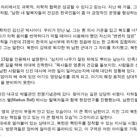
한 자리에서도 과학적
,
의학적 협력은 성공할 수 있다고 믿는다
.
지난 해 가을
,
그
것처럼
, “
남한 내 탈북자들의 건강은 한국인들이 좀 더 긍정적인 운명을 형성하는
학자인 김신곤 박사이다
.
우리가 만난 날
,
그는 흰 의사 가운을 입고 복도를 
자가 의학 용어를 번역하다가 막힐 때마다 사용해야 했던 자신의
“
변변치 않은
”
친척들 가운데
21
명이 한국의 남서부에 위치한 정읍에 있는 한 교회에 집합하라
고 그는 말한다
.
북한이 강제로 퇴각한 뒤 남한 군대가 그 자리를 차지했고
,
북한
장
13
절을 인용해서 설명한다
. “
심지어 나무가 잘린 뒤에도 뿌리는 남는다
.
민족
른 길을 택해 의대에 진학한다
. “
목사들은 영혼의 건강을 돌보지만
,
사람들은 
남한 사람들의 신진 대사에 어떤 일이 일어났는지에 대해 대단히 정통해 있다
.
 엄마의 배 속에 있던 아기도 영양실조를 겪게 되고
,
아기의 췌장 용적은 상대
린을 분비하지 못한다
.
어진 대규모 박물관인 전쟁기념관에 갔다
.
찾아가는 길은 상당히 쉬웠다
.
지하철
커스 벨
(Markus Bell)
박사는 탈북자들과 함께 현장연구를 진행했는데
,
남한인들
 명의 군인이 부둥켜 안고 있는 모습이다
.
더 큰 쪽이 남한이고
,
지친 그의 북
보는 책임을 안고 있는 더 큰 형제의 모습
”
이 그것이라고 말한다
.
 태세로 얼어붙어 있는 상태이고
,
북한은 핵탄두를 장착할 수 있는 미사일 시험
다
.
방문객들은 장비에 얼마든지 올라타도 되고
,
이 구역은 어린 아이들로 가득
다
.