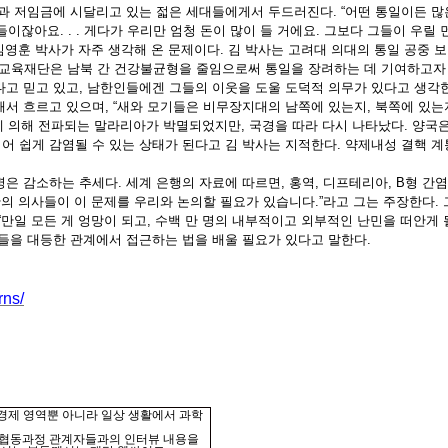
률과 저임금에 시달리고 있는 젋은 세대들에게서 두드러진다
. “
어떤 통일이든 많
람들이잖아요
. . .
게다가 우리만 엄청 돈이 많이 들 거에요
.
그보다 그들이 우릴 
김영훈 박사가 자주 생각해 온 문제이다
.
김 박사는 고려대 의대의 통일 공중 
육재단은 남북 간 건강불균형을 줄임으로써 통일을 장려하는 데 기여하고자
다고 믿고 있고
,
남한인들에겐 그들의 이웃을 도울 도덕적 의무가 있다고 생각
해서 흐르고 있으며
, “
새와 모기들은 비무장지대의 남쪽에 있는지
,
북쪽에 있는
에 의해 전파되는 말라리아가 박멸되었지만
,
국경을 따라 다시 나타났다
.
양국은
어 쉽게 감염될 수 있는 상태가 된다고 김 박사는 지적한다
.
약제내성 결핵 계
병은 감소하는 추세다
.
세계 은행의 자료에 따르면
,
홍역
,
디프테리아
, B
형 간염
의 의사들이 이 문제를 우리와 논의할 필요가 있습니다
.”
라고 그는 주장한다
.
“
만일 모든 게 엉망이 되고
,
수백 만 명의 내부적이고 외부적인 난민을 떠안게 
람들을 대등한 관계에서 접근하는 법을 배울 필요가 있다고 말한다
.
rns/
경제 영역뿐 아니라 일상 생활에서 과학
학협동과정
관계자들과의 인터뷰 내용을