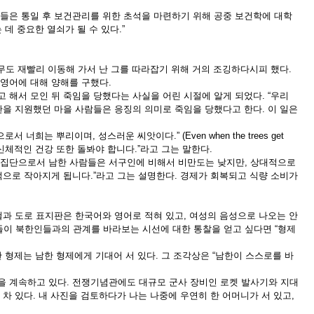
들은 통일 후 보건관리를 위한 초석을 마련하기 위해 공중 보건학에 대학
 데 중요한 열쇠가 될 수 있다
.”
너무도 재빨리 이동해 가서 난 그를 따라잡기 위해 거의 조깅하다시피 했다
.
영어에 대해 양해를 구했다
.
고 해서 모인 뒤 죽임을 당했다는 사실을 어린 시절에 알게 되었다
. “
우리
을 지원했던 마을 사람들은 응징의 의미로 죽임을 당했다고 한다
.
이 일은
으로서 너희는 뿌리이며
,
성스러운 씨앗이다
.” (
Even when the trees get
신체적인 건강 또한 돌봐야 합니다
.”
라고 그는 말한다
.
집단으로서 남한 사람들은 서구인에 비해서 비만도는 낮지만
,
상대적으로
적으로 작아지게 됩니다
.”
라고 그는 설명한다
.
경제가 회복되고 식량 소비가
과 도로 표지판은 한국어와 영어로 적혀 있고
,
여성의 음성으로 나오는 안
이 북한인들과의 관계를 바라보는 시선에 대한 통찰을 얻고 싶다면
“
형제
한 형제는 남한 형제에게 기대어 서 있다
.
그 조각상은
“
남한이 스스로를 바
을 계속하고 있다
.
전쟁기념관에도 대규모 군사 장비인 로켓 발사기와 지대
 차 있다
.
내 사진을 검토하다가 나는 나중에 우연히 한 어머니가 서 있고
,