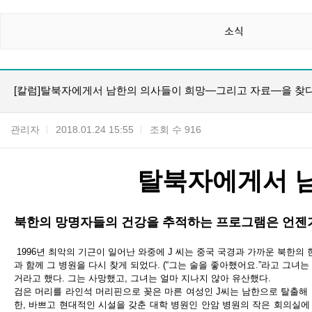
소식
[칼럼]탈북자에게서 남한의 의사들이 희망—그리고 자료—을 찾
관리자
2018.01.24 15:55
조회 수 916
탈북자에게서 
북한의 망명자들의 건강을 추적하는 프로그램은 언젠가
1996
년 최악의 기근이 일어난 와중에
J
씨는 중국 국경과 가까운 북한의 
과 함께 그 병원을 다시 찾게 되었다
. (“
그는 술을 좋아했어요
.”
라고 그녀는
거라고 했다
.
그는 사망했고
,
그녀는 얼마 지나지 않아 유산했다
.
검은 머리를 라인석 머리핀으로 꽂은 마른 여성인
J
씨는 남한으로 탈출해
한
,
바쁘고 현대적인 시설을 갖춘 대학 병원인 안암 병원의 작은 회의실에