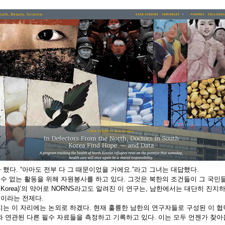
 했다
. “
아마도 전부 다 그 때문이었을 거에요
.”
라고 그녀는 대답했다
.
 수 없는 활동을 위해 자원봉사를 하고 있다
.
그것은 북한의 조건들이 그 국민
 Korea
)’
의 약어로
NORNS
라고도 알려진 이 연구는
,
남한에서는 대단히 진지
것이라는 전제다
.
지는 이 자리에는 논외로 하겠다
.
현재 훌륭한 남한의 연구자들로 구성된 이 협
 연관된 다른 필수 자료들을 측정하고 기록하고 있다
.
이는 모두 언젠가 찾아