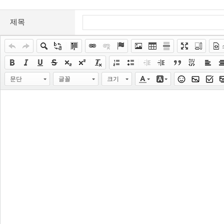
제목
문단
글꼴
크기